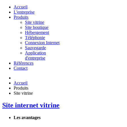
Accueil
L'entreprise
Produits
Site vitrine
Site boutique
Hébergement
Téléphonie
Connexion Internet
Sauvegarde
Application
d'entreprise
Références
Contact
Accueil
Produits
Site vitrine
Site internet vitrine
Les avantages